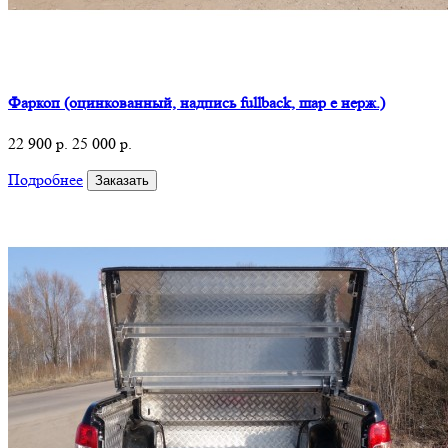
Фаркоп (оцинкованный, надпись fullback, шар e нерж.)
22 900 р.
25 000 р.
Подробнее
Заказать