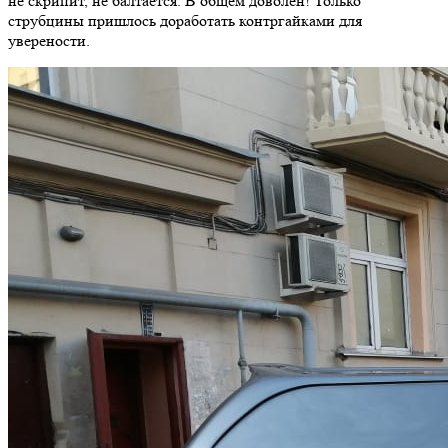
не скрипит, не балтается. В общем доволен! Только
струбцины пришлось доработать контргайками для
уверености.