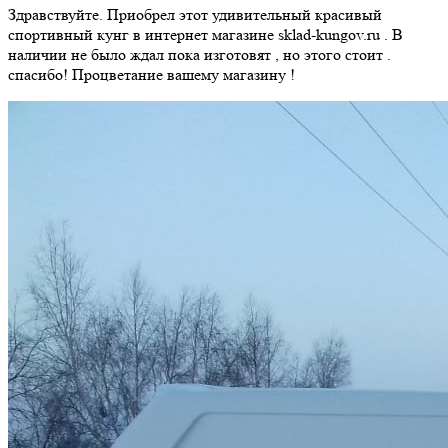
Здравствуйте. Приобрел этот удивительный красивый
спортивный кунг в интернет магазине sklad-kungov.ru . В
наличии не было ждал пока изготовят , но этого стоит .
спасибо! Процветание вашему магазину !