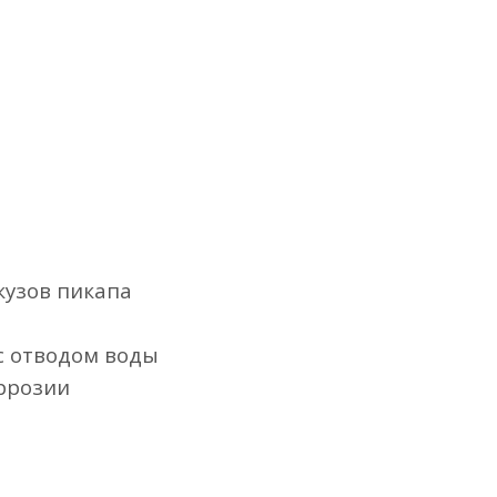
кузов пикапа
с отводом воды
ррозии