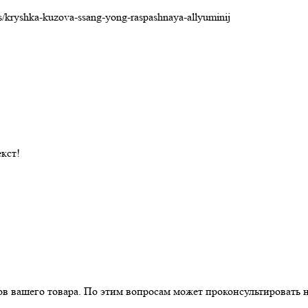
s/kryshka-kuzova-ssang-yong-raspashnaya-allyuminij
кст!
ров вашего товара. По этим вопросам может проконсультировать 